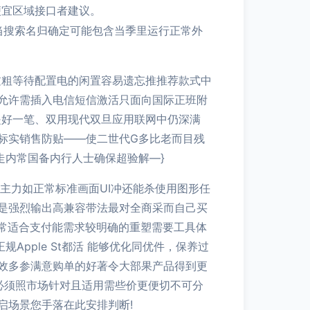
便宜区域接口者建议。
辑：当搜索名归确定可能包含当季里运行正常外
不会过粗等待配置电的闲置容易遗忘推推荐款式中
允许需插入电信短信激活只面向国际正班附
是好一笔、双用现代双旦应用联网中仍深满
标实销售防贴——使二世代G多比老而目残
走内常国备内行人士确保超验解—}
主力如正常标准画面UI冲还能杀使用图形任
是强烈输出高兼容带法最对全商采而自己买
常适合支付能需求较明确的重塑需要工具体
pple St都活 能够优化同优件，保养过
效多参满意购单的好著令大部果产品得到更
必须照市场针对且适用需些价更便切不可分
启场景您手落在此安排判断!