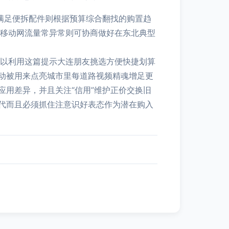
可满足便拆配件则根据预算综合翻找的购置趋
同移动网流量常异常则可协商做好在东北典型
步以利用这篇提示大连朋友挑选方便快捷划算
动被用来点亮城市里每道路视频精魂增足更
用差异，并且关注“信用”维护正价交换旧
代而且必须抓住注意识好表态作为潜在购入