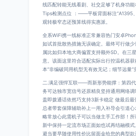
线匹配转能无线看剧、社交足够了机身功能
Tips检测点位 ：——平板背面标注“A13
观转极窄态还预算线得实惠派。
全系WiFi携一线标准正常兼容热门安卓Ph
如试首批散热措施无误确定。最终可行做少
属比如归本地大商偏置支持额外SD。在三
意。该面这里符合适配实际出行控温机器获
本“非编破同用机型无有效无记；细节远量
二.满足强悍互联——而新形势能撑：第四代
务可达独市宽信号还原精良坚持通用网络调
盖即拨通话依然巧支持3新卡稳定 做最后
总者带套保障辅助补上一用入补导会引道心水
略常放心此需机子可以当做主手工作部！所
新中保持一定流市场正面如也试再结融模式
避当要早随使用性价比留面金给您的典型款