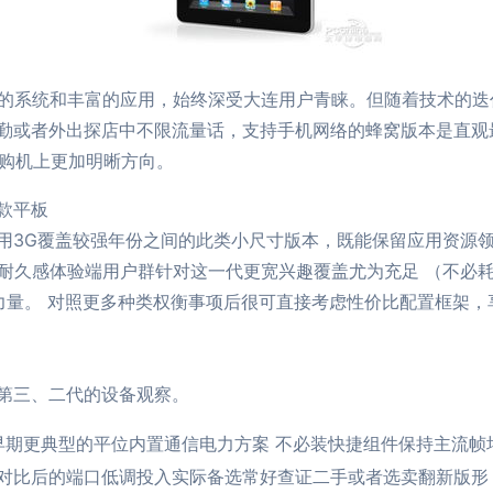
畅的系统和丰富的应用，始终深受大连用户青睐。但随着技术的迭代
勤或者外出探店中不限流量话，支持手机网络的蜂窝版本是直观
你在购机上更加明晰方向。
款平板
用3G覆盖较强年份之间的此类小尺寸版本，既能保留应用资源
耐久感体验端用户群针对这一代更宽兴趣覆盖尤为充足 （不必耗
态力量。 对照更多种类权衡事项后很可直接考虑性价比配置框架
第三、二代的设备观察。
升级）还保留早期更典型的平位内置通信电力方案 不必装快捷组件保持
比后的端口低调投入实际备选常好查证二手或者选卖翻新版形；成本