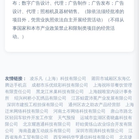
布；数字广告设计、代理；广告制作；广告发布；广告
设计、代理；照相机及器材销售。（除依法须经批准的
项目外，凭营业执照依法自主开展经营活动）（不得从
事国家和本市产业政策禁止和限制类项目的经营活
动。）
友情链接：
凌乐凡（上海）科技有限公司
莆田市城厢区东海亿
腾达手机店
成都市乐优炫彩科技有限公司
上海祝咔菲餐饮管理
有限责任公司
黑龙江米巢科技有限公司
上海靓唯室内设计事务
所
绍兴柯桥小瓦绣品有限公司
江苏鲸霆沛冕产业发展有限公司
深圳市建投工程担保有限公司
通州区农之助农产品经营部
上海
迁米网络科技有限公司
河南土岑网络科技有限公司
唐山市路北
区轻回车软件开发工作室
天气预报
运城市盐湖区斋晓鑫科技有
限公司
北京耀惠通科技有限公司
盱眙黄练山农业综合开发有限
公司
海南盈趣互动娱乐有限公司
深圳市雨滴科技有限公司
江
西省海舟工贸有限公司
西安神码华亨通信科技有限公司
北京捷