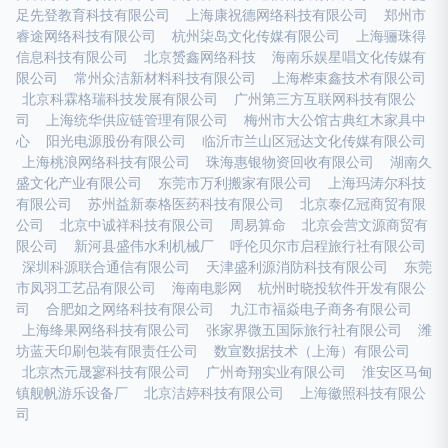
足先登教育科技有限公司
上海康祝德网络科技有限公司
郑州市
睿途网络科技有限公司
杭州柒岛文化传媒有限公司
上海骊珠得
信息科技有限公司
北京赟鑫网络科技
海南乐娱星唱文化传媒有
限公司
常州众洁新材料科技有限公司
上海桦束鑫技术有限公司
北京科霖格瑞科技发展有限公司
广州第三方互联网科技有限公
司
上海统华供应链管理有限公司
梅州市大公馆古典红木家具中
心
阳光电源股份有限公司
临沂市兰山区冠达文化传媒有限公司
上海桃浪网络科技有限公司
珠海惠银物资回收有限公司
湖南久
盛文化产业有限公司
东莞市万利搬家有限公司
上海玛涛尔科技
有限公司
苏州益新泰格医药科技有限公司
北京泰亿冠商贸有限
公司
北京中诚祥科技有限公司
周易算命
北京会营文源商贸有
限公司
新河县盛伟水利机械厂
呼伦贝尔市启程旅行社有限公司
深圳科源联合通信有限公司
天津盛利源消防科技有限公司
东莞
市凤羽工艺品有限公司
海南电影网
杭州时晓投软件开发有限公
司
合肥如之网络科技有限公司
九江市福焱电子商务有限公司
上海绛果网络科技有限公司
张家界微五国际旅行社有限公司
潍
坊蓝天印刷包装有限责任公司
数宣数据技术（上海）有限公司
北京杰元晟寥科技有限公司
广州奇翔实业有限公司
淮安区马甸
镇舰帆游乐设备厂
北京洁婷科技有限公司
上海徽照科技有限公
司