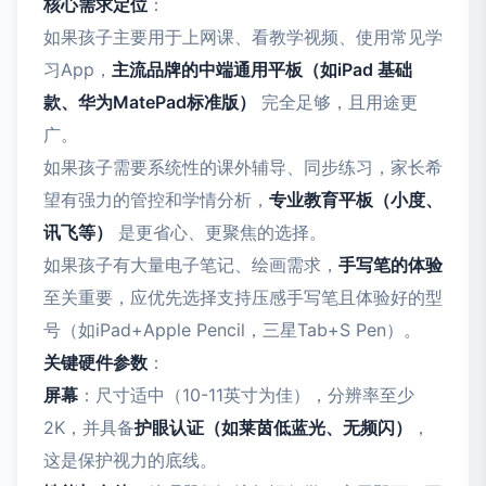
核心需求定位
：
如果孩子主要用于上网课、看教学视频、使用常见学
习App，
主流品牌的中端通用平板（如iPad 基础
款、华为MatePad标准版）
完全足够，且用途更
广。
如果孩子需要系统性的课外辅导、同步练习，家长希
望有强力的管控和学情分析，
专业教育平板（小度、
讯飞等）
是更省心、更聚焦的选择。
如果孩子有大量电子笔记、绘画需求，
手写笔的体验
至关重要，应优先选择支持压感手写笔且体验好的型
号（如iPad+Apple Pencil，三星Tab+S Pen）。
关键硬件参数
：
屏幕
：尺寸适中（10-11英寸为佳），分辨率至少
2K，并具备
护眼认证（如莱茵低蓝光、无频闪）
，
这是保护视力的底线。